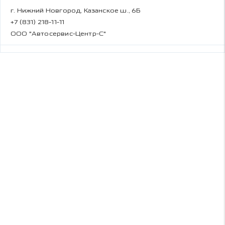
г. Нижний Новгород, Казанское ш., 6Б
+7 (831) 218-11-11
ООО "Автосервис-Центр-С"
Чанган Центр на Гагарина
г. Нижний Новгород, пр. Гагарина, д. 29д
+7 (831) 220-00-11
ООО "БЦР-Авто Плюс Сервис"