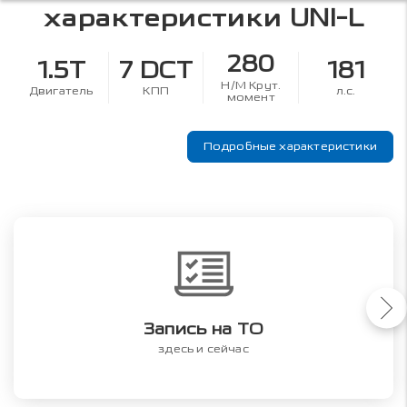
характеристики
UNI-L
280
1.5T
7 DCT
181
Н/М Крут.
Двигатель
КПП
л.с.
момент
Подробные характеристики
Запись на ТО
здесь и сейчас