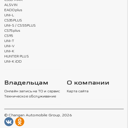
ALSVIN
EADOplus
UNI-L
CS35PLUS
UNI-S / CS55PLUS
CS75plus
CS95
UNI-T
UNI-V
UNI-K
HUNTER PLUS
UNI-K iDD
Владельцам
О компании
Онлайн запись на ТО и сервис
Карта сайта
Техническое обслуживание
© Changan Automobile Group, 2026